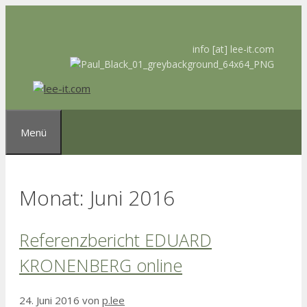
Zum
Inhalt
springen
info [at] lee-it.com
Menü
Monat:
Juni 2016
Referenzbericht EDUARD
KRONENBERG online
24. Juni 2016
von
p.lee