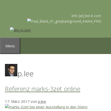
Zum
Inhalt
springen
info [at] lee-it.com
Menü
p.lee
Referenz marks-3zet online
17. März 2017
von
p.lee