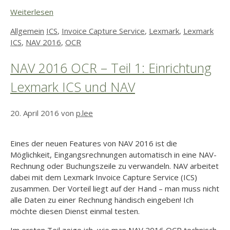
Weiterlesen
Kategorien
Schlagwörter
Allgemein
ICS
,
Invoice Capture Service
,
Lexmark
,
Lexmark
ICS
,
NAV 2016
,
OCR
NAV 2016 OCR – Teil 1: Einrichtung
Lexmark ICS und NAV
20. April 2016
von
p.lee
Eines der neuen Features von NAV 2016 ist die
Möglichkeit, Eingangsrechnungen automatisch in eine NAV-
Rechnung oder Buchungszeile zu verwandeln. NAV arbeitet
dabei mit dem Lexmark Invoice Capture Service (ICS)
zusammen. Der Vorteil liegt auf der Hand – man muss nicht
alle Daten zu einer Rechnung händisch eingeben! Ich
möchte diesen Dienst einmal testen.
Im ersten Teil zeige ich, wie man NAV 2016 OCR technisch