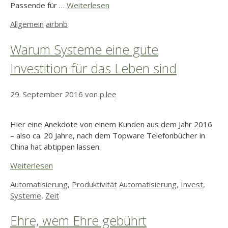
Passende für …
Weiterlesen
Kategorien
Schlagwörter
Allgemein
airbnb
Warum Systeme eine gute
Investition für das Leben sind
29. September 2016
von
p.lee
Hier eine Anekdote von einem Kunden aus dem Jahr 2016
– also ca. 20 Jahre, nach dem Topware Telefonbücher in
China hat abtippen lassen:
Weiterlesen
Kategorien
Schlagwörter
Automatisierung
,
Produktivität
Automatisierung
,
Invest
,
Systeme
,
Zeit
Ehre, wem Ehre gebührt