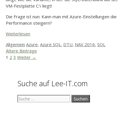
VM-Festplatte C:\ liegt!
Die Frage ist nun: Kann man mit Azure-Einstellungen die
Performance steigern?
Weiterlesen
Kategorien
Schlagwörter
Allgemein
Azure
,
Azure SQL
,
DTU
,
NAV 2016
,
SQL
Ältere Beiträge
Seite
Seite
Seite
1
2
3
Weiter
→
Suche auf Lee-IT.com
Suche
nach: