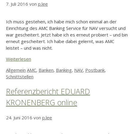
7. Juli 2016
von
p.lee
Ich muss gestehen, ich habe mich schon einmal an der
Einrichtung des AMC Banking Service für NAV versucht und
war gescheitert. Jetzt habe ich es erneut probiert – und bin
erneut gescheitert. Ich habe dabei gelernt, was AMC
leistet – und was nicht.
Weiterlesen
Kategorien
Schlagwörter
Allgemein
AMC
,
Banken
,
Banking
,
NAV
,
Postbank
,
Schnittstellen
Referenzbericht EDUARD
KRONENBERG online
24. Juni 2016
von
p.lee