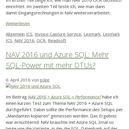
einrichtet. Im zweiten Teil teste ich, wie man dann
damit Eingangsrechnungen in NAV weiterverarbeitet.
Weiterlesen
Kategorien
Schlagwörter
Allgemein
ICS
,
Invoice Capture Service
,
Lexmark
,
Lexmark
ICS
,
NAV 2016
,
OCR
,
Readsoft
NAV 2016 und Azure SQL: Mehr
SQL-Power mit mehr DTUs?
6. April 2016
von
p.lee
Im Beitrag
NAV 2016 + Azure SQL = Performance?
habe ich
einen kurzen Test zum Thema NAV 2016 + Azure SQL
durchgeführt. Dabei sollte die Performance des Setups per
„Mandanten kopieren“ gemessen werden. Das Ergebnis
war ernüchternd: NAV brauchte mit Azure SQL 3mal so
lange wie die Variante, in der die SQL-Datenbank auf der