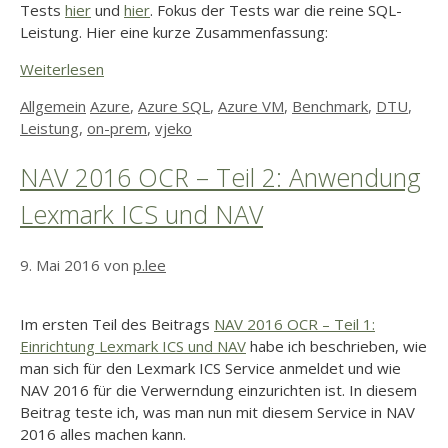
Tests
hier
und
hier
. Fokus der Tests war die reine SQL-
Leistung. Hier eine kurze Zusammenfassung:
Weiterlesen
Kategorien
Schlagwörter
Allgemein
Azure
,
Azure SQL
,
Azure VM
,
Benchmark
,
DTU
,
Leistung
,
on-prem
,
vjeko
NAV 2016 OCR – Teil 2: Anwendung
Lexmark ICS und NAV
9. Mai 2016
von
p.lee
Im ersten Teil des Beitrags
NAV 2016 OCR – Teil 1:
Einrichtung Lexmark ICS und NAV
habe ich beschrieben, wie
man sich für den Lexmark ICS Service anmeldet und wie
NAV 2016 für die Verwerndung einzurichten ist. In diesem
Beitrag teste ich, was man nun mit diesem Service in NAV
2016 alles machen kann.