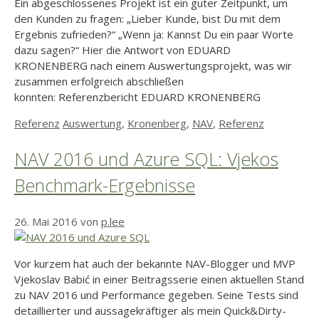
Ein abgeschlossenes Projekt ist ein guter Zeitpunkt, um
den Kunden zu fragen: „Lieber Kunde, bist Du mit dem
Ergebnis zufrieden?“ „Wenn ja: Kannst Du ein paar Worte
dazu sagen?“ Hier die Antwort von EDUARD
KRONENBERG nach einem Auswertungsprojekt, was wir
zusammen erfolgreich abschließen
konnten: Referenzbericht EDUARD KRONENBERG
Kategorien
Schlagwörter
Referenz
Auswertung
,
Kronenberg
,
NAV
,
Referenz
NAV 2016 und Azure SQL: Vjekos
Benchmark-Ergebnisse
26. Mai 2016
von
p.lee
Vor kurzem hat auch der bekannte NAV-Blogger und MVP
Vjekoslav Babić in einer Beitragsserie einen aktuellen Stand
zu NAV 2016 und Performance gegeben. Seine Tests sind
detaillierter und aussagekräftiger als mein Quick&Dirty-