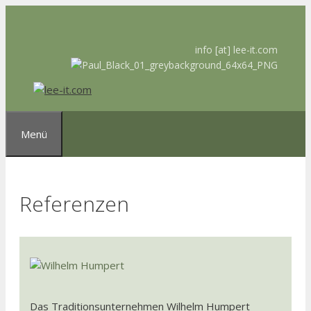
Zum
Inhalt
springen
info [at] lee-it.com
Menü
Referenzen
Das Traditionsunternehmen Wilhelm Humpert