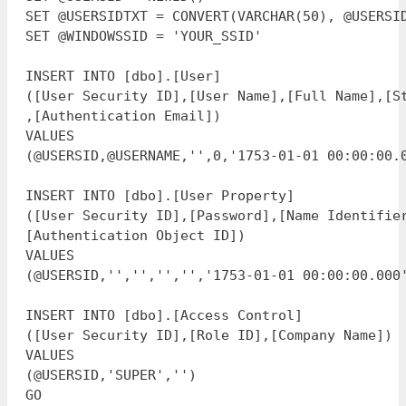
SET @USERSIDTXT = CONVERT(VARCHAR(50), @USERSID
SET @WINDOWSSID = 'YOUR_SSID'

INSERT INTO [dbo].[User]

([User Security ID],[User Name],[Full Name],[St
,[Authentication Email])

VALUES

(@USERSID,@USERNAME,'',0,'1753-01-01 00:00:00.0
INSERT INTO [dbo].[User Property]

([User Security ID],[Password],[Name Identifier
[Authentication Object ID])

VALUES

(@USERSID,'','','','','1753-01-01 00:00:00.000'
INSERT INTO [dbo].[Access Control]

([User Security ID],[Role ID],[Company Name])

VALUES

(@USERSID,'SUPER','')
