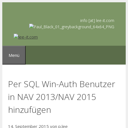
Zum
Inhalt
springen
info [at] lee-it.com
Menü
Per SQL Win-Auth Benutzer
in NAV 2013/NAV 2015
hinzufügen
14. September 2015
von
p.lee