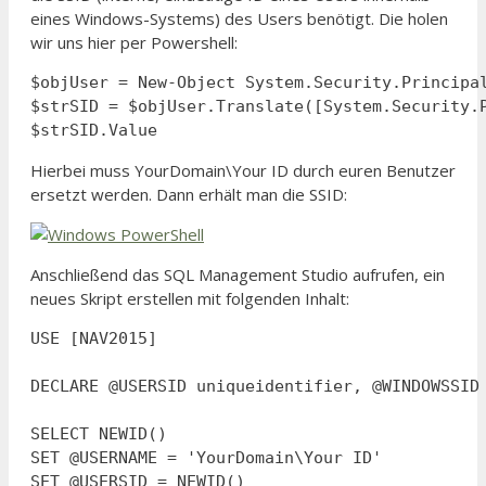
eines Windows-Systems) des Users benötigt. Die holen
wir uns hier per Powershell:
$objUser = New-Object System.Security.Principa
$strSID = $objUser.Translate([System.Security.P
$strSID.Value
Hierbei muss YourDomain\Your ID durch euren Benutzer
ersetzt werden. Dann erhält man die SSID:
Anschließend das SQL Management Studio aufrufen, ein
neues Skript erstellen mit folgenden Inhalt:
USE [NAV2015]

DECLARE @USERSID uniqueidentifier, @WINDOWSSID 
SELECT NEWID()

SET @USERNAME = 'YourDomain\Your ID'

SET @USERSID = NEWID()
