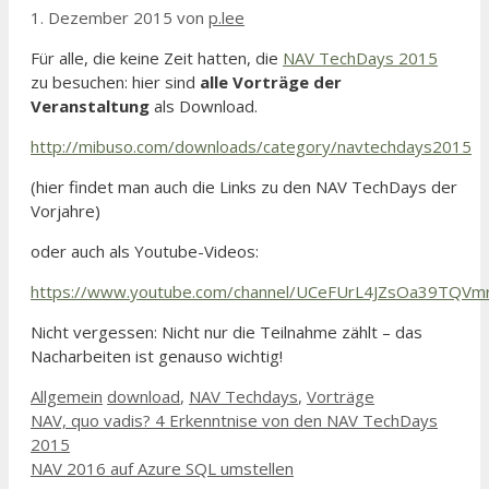
1. Dezember 2015
von
p.lee
Für alle, die keine Zeit hatten, die
NAV TechDays 2015
zu besuchen: hier sind
alle Vorträge der
Veranstaltung
als Download.
http://mibuso.com/downloads/category/navtechdays2015
(hier findet man auch die Links zu den NAV TechDays der
Vorjahre)
oder auch als Youtube-Videos:
https://www.youtube.com/channel/UCeFUrL4JZsOa39TQV
Nicht vergessen: Nicht nur die Teilnahme zählt – das
Nacharbeiten ist genauso wichtig!
Kategorien
Schlagwörter
Allgemein
download
,
NAV Techdays
,
Vorträge
NAV, quo vadis? 4 Erkenntnise von den NAV TechDays
2015
NAV 2016 auf Azure SQL umstellen