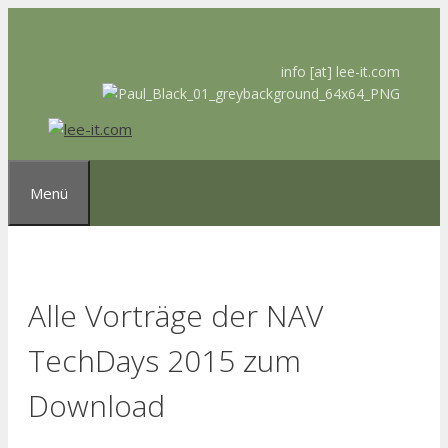
Zum
Inhalt
springen
info [at] lee-it.com
Menü
Alle Vorträge der NAV
TechDays 2015 zum
Download