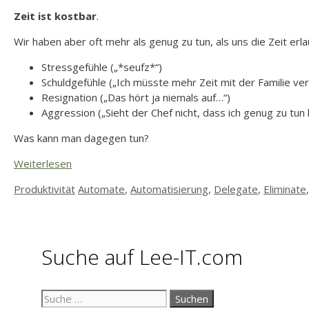
Zeit ist kostbar
.
Wir haben aber oft mehr als genug zu tun, als uns die Zeit erla
Stressgefühle („*seufz*“)
Schuldgefühle („Ich müsste mehr Zeit mit der Familie ve
Resignation („Das hört ja niemals auf…“)
Aggression („Sieht der Chef nicht, dass ich genug zu tun
Was kann man dagegen tun?
Weiterlesen
Kategorien
Schlagwörter
Produktivität
Automate
,
Automatisierung
,
Delegate
,
Eliminate
Suche auf Lee-IT.com
Suche