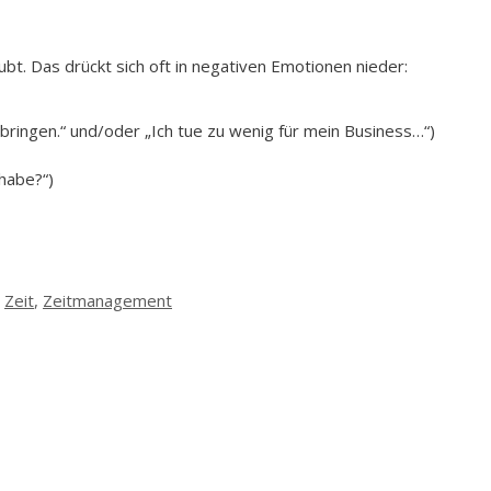
ubt. Das drückt sich oft in negativen Emotionen nieder:
rbringen.“ und/oder „Ich tue zu wenig für mein Business…“)
 habe?“)
,
Zeit
,
Zeitmanagement